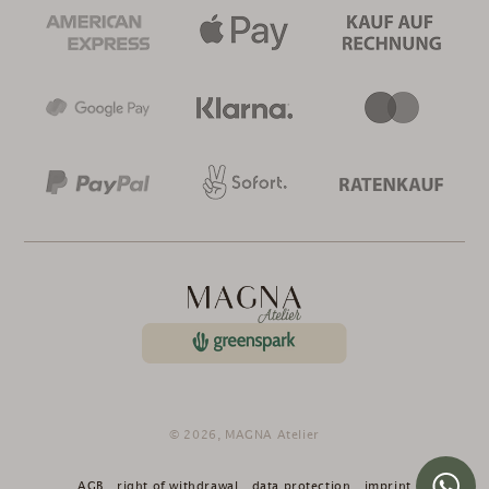
© 2026,
MAGNA Atelier
AGB
right of withdrawal
data protection
imprint