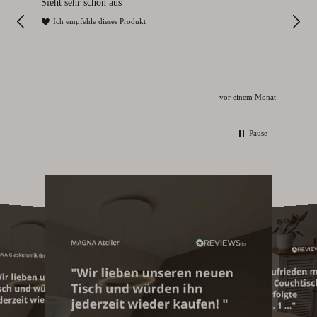
Sieht sehr schön aus
I
Ich empfehle dieses Produkt
Monat
vor einem Monat
Pause