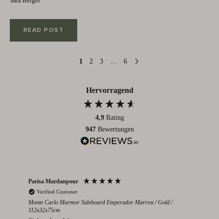
Sara Berger
READ POST
1
2
3
…
6
Hervorragend
4,9
Rating
947
Bewertungen
Parisa Mardanpour
Nico
Verified Customer
V
cm
Monte Carlo Marmor Sideboard Emperador Marron / Gold /
Colo
112x32x75cm
eden
Seh