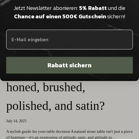
Jetzt Newsletter abonieren:
5% Rabatt
und die
Chance auf einen 500€ Gutschein
sichern!
Natural stone surfaces
compared - What is the
Rabatt sichern
difference between
honed, brushed,
polished, and satin?
July 14, 2025
A stylish guide for your table decision A natural stone table isn't just a piece
of furniture—it's an expression of attitude, taste, and attitude to...