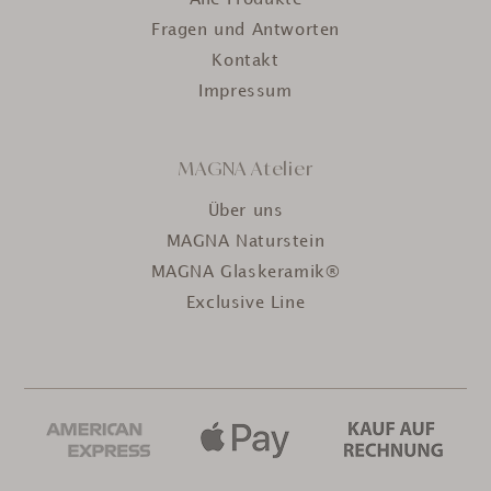
ausgesprochen hochwertig aus.
Fragen und Antworten
25.5.2026
Kontakt
Impressum
Anonym
Verifizierter Kunde
Lake Tahoe Marmor Couchtisch Verde Guatemala / Teak Wood /
MAGNA Atelier
70x70x42cm
Super schöner Tisch
Über uns
17.5.2026
MAGNA Naturstein
MAGNA Glaskeramik®
Anonym
Exclusive Line
Verifizierter Kunde
Manaus Marmor Beistelltisch Venom / Mango Wood / 45x45x42
Super schöner Tisch
17.5.2026
Anonym
Verifizierter Kunde