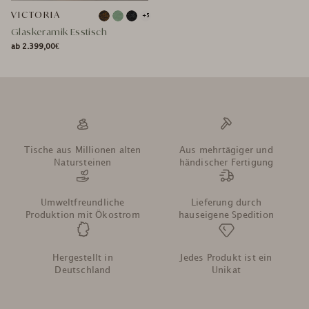
VICTORIA
+5
Glaskeramik Esstisch
ab 2.399,00€
NORMALER
NORMALER
SONDERPREIS
PREIS
PREIS
Tische aus Millionen alten
Aus mehrtägiger und
Natursteinen
händischer Fertigung
Umweltfreundliche
Lieferung durch
Produktion mit Ökostrom
hauseigene Spedition
Hergestellt in
Jedes Produkt ist ein
Deutschland
Unikat