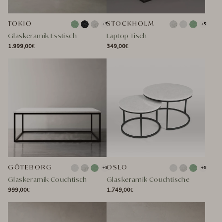
TOKIO
STOCKHOLM
+5
+5
Glaskeramik Esstisch
Laptop Tisch
1.999,00€
349,00€
NORMALER
NORMALER
NORMALER
SONDERPREIS
NORMALER
SONDERPREIS
PREIS
PREIS
PREIS
PREIS
GÖTEBORG
OSLO
+5
+5
Glaskeramik Couchtisch
Glaskeramik Couchtische
999,00€
1.749,00€
NORMALER
NORMALER
NORMALER
SONDERPREIS
NORMALER
SONDERPREIS
PREIS
PREIS
PREIS
PREIS