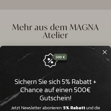

Mehr aus dem MAGNA
Atelier
4,9
Rating
947
Bewertungen
Anonym
Verifizierter Kunde
Sichern Sie sich 5% Rabatt +
Rom Marmor Beistelltisch Emperador Marron / Rost /
45x45x52cm
Chance auf einen 500€
Wunderschön und ein Hingucker meines
Wohnzimmers
Gutschein!
28.6.2026
947
Bewertungen
Jetzt Newsletter abonieren:
5% Rabatt
und die