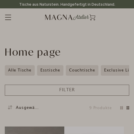
Direkt
Tische aus Naturstein. Handgefertigt in Deutschland.
zum
Inhalt
K
Home page
a
t
Alle Tische
Esstische
Couchtische
Exclusive Lin
e
g
FILTER
o
r
9
Produkte
i
e