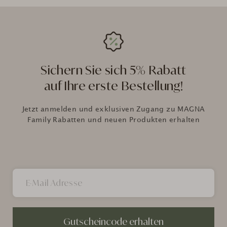
Verifizierter Kunde
Colorado Marmor Couchtisch Crema Marfil / 110x50x40cm
Sehr schöner Tisch, schnelle und zuverlässige
Lieferung
26.6.2026
Sichern Sie sich 5% Rabatt
auf Ihre erste Bestellung!
Anonym
Jetzt anmelden und exklusiven Zugang zu MAGNA
Verifizierter Kunde
Rom Marmor Couchtisch Verde Guatemala / Rost / 59x59x40cm
Family Rabatten und neuen Produkten erhalten
Marmor viel dunkler als auf den fotos.
21.6.2026
Anonym
Verifizierter Kunde
Seoul Marmor Couchtisch Crema Marfil / Walnut Wood /
78x78x40cm
Ein sehr hochwertiger, schöner Tisch
Gutscheincode erhalten
18.6.2026