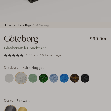
Produkt
Home
Home Page
Göteborg
wird
zum
Göteborg
Warenkorb
999,00€
hinzugefügt
Glaskeramik Couchtisch
5.00
aus
10 Bewertungen
Glaskeramik:
Ice Nugget
Gestell:
Schwarz