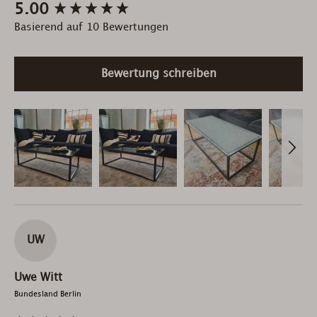
New content loaded
5.00
Basierend auf 10 Bewertungen
Bewertung schreiben
UW
Uwe Witt
Bundesland Berlin