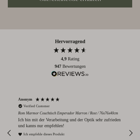
Hervorragend
4,9
Rating
947
Bewertungen
Anonym
Par
Verified Customer
V
Rom Marmor Couchtisch Emperador Marron / Rost / 76x76x40cm
Mont
112
Ich bin mit der Verarbeitung und der Optik sehr zufrieden
Sie
und kanns nur empfehlen!
I
Ich empfehle dieses Produkt