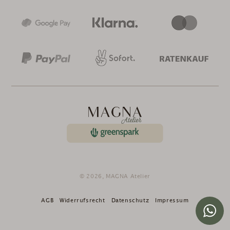
© 2026,
MAGNA Atelier
AGB
Widerrufsrecht
Datenschutz
Impressum
Nutze