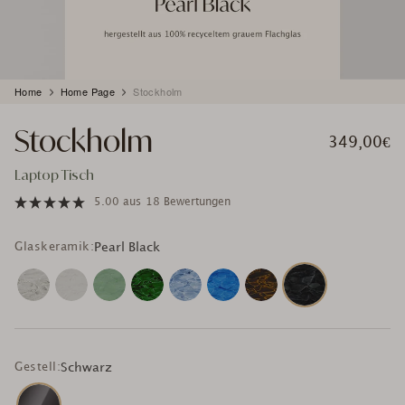
Produkt
Home
Home Page
Stockholm
wird
zum
Stockholm
Warenkorb
349,00€
hinzugefügt
Laptop Tisch
5.00
aus
18 Bewertungen
Glaskeramik:
Pearl Black
Gestell:
Schwarz