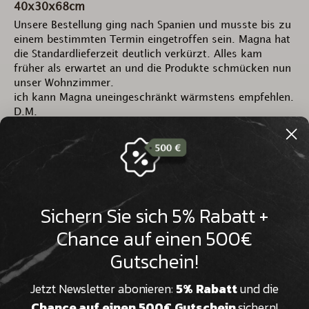

40x30x68cm
Unsere Bestellung ging nach Spanien und musste bis zu 
einem bestimmten Termin eingetroffen sein. Magna hat 
die Standardlieferzeit deutlich verkürzt. Alles kam 
früher als erwartet an und die Produkte schmücken nun 
unser Wohnzimmer.

ich kann Magna uneingeschränkt wärmstens empfehlen.

D.M.
3 Personen haben diese Bewertung hilfreich gefunden.
Fanden Sie diese Bewertung hilfreich?
Ja
Melden
Teilen
vor 4 Jahren
Sichern Sie sich 5% Rabatt +
Chance auf einen 500€
Gutschein!
1
2
3
4
5
6
...
9
Suchen:
Sortieren
Jetzt Newsletter abonieren:
5% Rabatt
und die
Chance auf einen 500€ Gutschein
sichern!