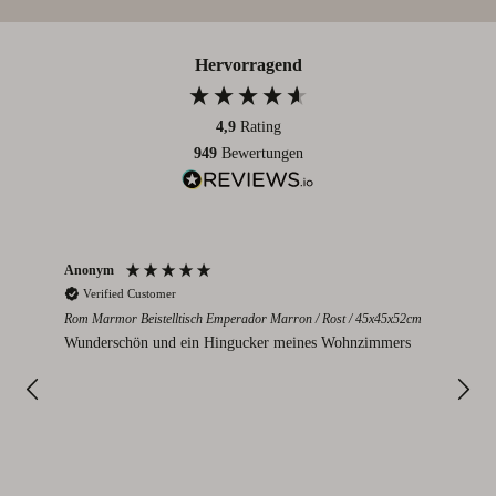
Hervorragend
4,9
Rating
949
Bewertungen
Anonym
Par
Verified Customer
V
Rom Marmor Beistelltisch Emperador Marron / Rost / 45x45x52cm
Mont
112
Wunderschön und ein Hingucker meines Wohnzimmers
Sie
I