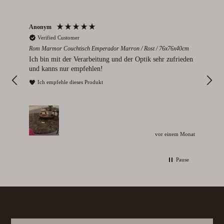
Anonym
Par
Verified Customer
V
Rom Marmor Couchtisch Emperador Marron / Rost / 76x76x40cm
Mont
112
Ich bin mit der Verarbeitung und der Optik sehr zufrieden
Sie
und kanns nur empfehlen!
I
Ich empfehle dieses Produkt
unden
vor einem Monat
Pause