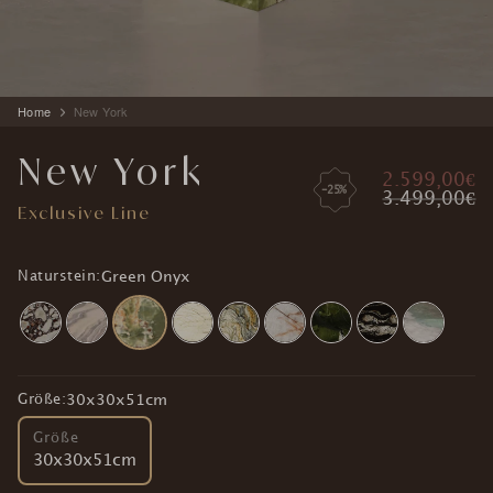
Produkt
Home
New York
wird
zum
New York
Warenkorb
2.599,00€
hinzugefügt
-25%
3.499,00€
Exclusive Line
Naturstein:
Green Onyx
Größe:
30x30x51cm
Größe
30x30x51cm