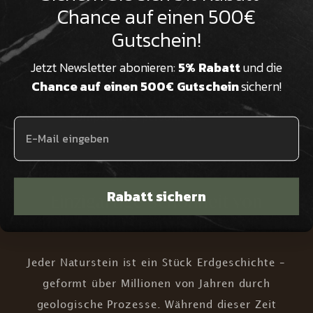

Chance auf einen 500€
eine beeindruckende Historie
aufweisen
Gutschein!
Jetzt Newsletter abonieren:
5% Rabatt
und die
Chance auf einen 500€ Gutschein
sichern!
Wir sind Natursteinexperten in
dritter Generation und beraten Sie
kompetent & persönlich
Rabatt sichern
Einzigartige Schönheit von
Natursteintischen
Jeder Naturstein ist ein Stück Erdgeschichte –
geformt über Millionen von Jahren durch
geologische Prozesse. Während dieser Zeit