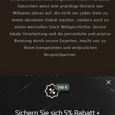
Naturstein weist eine prächtige Historie von
Millionen Jahren auf, die nicht nur jeden Stein zu
einem absoluten Unikat machen, sondern auch zu
einem wertvollen Stück Weltgeschichte. Unsere
lokale Verarbeitung und die persönliche und präzise
Beratung durch unsere Experten, macht uns zu
Ihrem kompetenten und verlässlichen
Ansprechpartner.
Natursteine sind reine
Naturprodukte und werden von uns
nachhaltig und lokal verarbeitet
Wir verfügen über Millionen Jahre
Sichern Sie sich 5% Rabatt +
alte Natursteine aus aller Welt, die