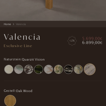
Produkt
Home
Valencia
wird
zum
Valencia
Warenkorb
5.699,00€
hinzugefügt
-17%
6.899,00€
Exclusive Line
Naturstein:
Quarzit Vision
Gestell:
Oak Wood