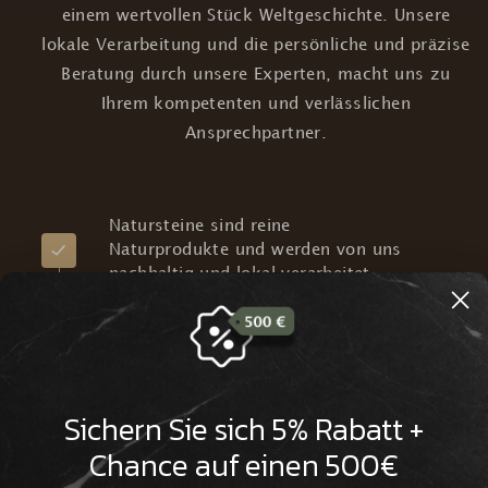

einem wertvollen Stück Weltgeschichte. Unsere
lokale Verarbeitung und die persönliche und präzise
Beratung durch unsere Experten, macht uns zu
Ihrem kompetenten und verlässlichen
Ansprechpartner.
Natursteine sind reine
Naturprodukte und werden von uns
nachhaltig und lokal verarbeitet
Wir verfügen über Millionen Jahre
alte Natursteine aus aller Welt, die
eine beeindruckende Historie
Sichern Sie sich 5% Rabatt +
aufweisen
Chance auf einen 500€