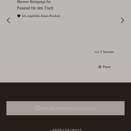
Marmor Reinigungs-Set
Rom
Passend für den Tisch
Ich
und
Ich empfehle dieses Produkt
I
vor 3 Stunden
Pause
Jetzt per WhatsApp kontaktieren
+493915918015