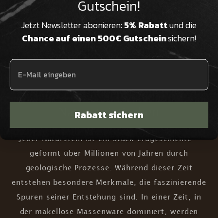
Gutschein!
Wir sind Natursteinexperten in
Jetzt Newsletter abonieren:
5% Rabatt
und die
dritter Generation und beraten Sie
Chance auf einen 500€ Gutschein
sichern!
kompetent & persönlich
Einzigartige Schönheit von
Natursteintischen
Rabatt sichern
Jeder Naturstein ist ein Stück Erdgeschichte –
geformt über Millionen von Jahren durch
geologische Prozesse. Während dieser Zeit
entstehen besondere Merkmale, die faszinierende
Spuren seiner Entstehung sind. In einer Zeit, in
der makellose Massenware dominiert, werden