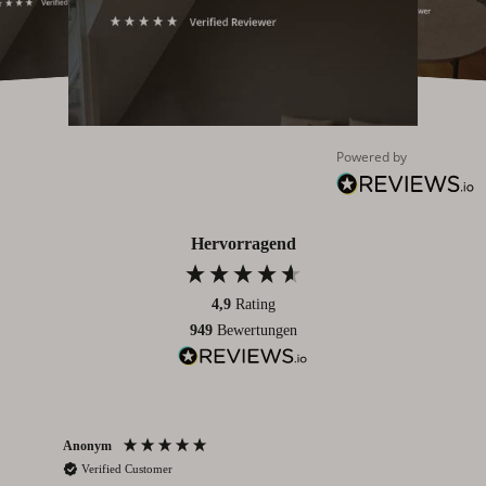
Powered by
Hervorragend
4,9
Rating
949
Bewertungen
Anonym
An
Verified Customer
V