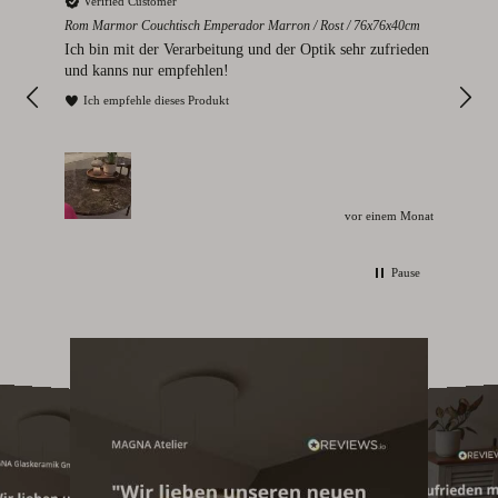
Verified Customer
V
Rom Marmor Couchtisch Emperador Marron / Rost / 76x76x40cm
Mont
112
Ich bin mit der Verarbeitung und der Optik sehr zufrieden
Sie
und kanns nur empfehlen!
I
Ich empfehle dieses Produkt
unden
vor einem Monat
Pause