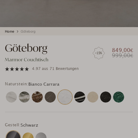
Produkt
Home
Göteborg
wird
zum
Göteborg
Warenkorb
849,00€
hinzugefügt
-15%
999,00€
Marmor Couchtisch
4.97
aus
71 Bewertungen
Naturstein:
Bianco Carrara
Gestell:
Schwarz