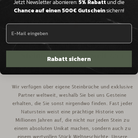
Jetzt Newsletter abonieren:
5% Rabatt
und die
Chance auf einen 500€ Gutschein
sichern!
Aus
eigenen
Steinbrüchen weltweit
zum
Rabatt sichern
Unikat
Wir verfügen über eigene Steinbrüche und exklusive
Partner weltweit, weshalb Sie bei uns Gesteine
erhalten, die Sie sonst nirgendwo finden. Fast jeder
Naturstein weist eine prächtige Historie von
Millionen Jahren auf, die nicht nur jeden Stein zu
einem absoluten Unikat machen, sondern auch zu
einem wertvollen Stück Weltgeschichte. Unsere