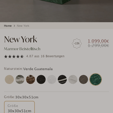
Produkt
Home
New York
wird
zum
New York
Warenkorb
1.099,00€
hinzugefügt
-15%
1.299,00€
Marmor Beistelltisch
4.87
aus
16 Bewertungen
Naturstein:
Verde Guatemala
Größe:
30x30x51cm
Größe
30x30x51cm