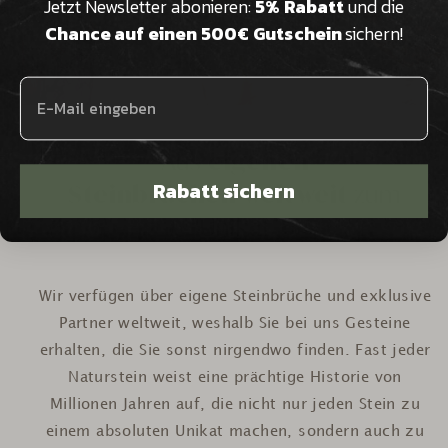
Jetzt Newsletter abonieren:
5% Rabatt
und die
Chance auf einen 500€ Gutschein
sichern!
Aus
eigenen
Rabatt sichern
Steinbrüchen weltweit
zum
Unikat
Wir verfügen über eigene Steinbrüche und exklusive
Partner weltweit, weshalb Sie bei uns Gesteine
erhalten, die Sie sonst nirgendwo finden. Fast jeder
Naturstein weist eine prächtige Historie von
Millionen Jahren auf, die nicht nur jeden Stein zu
einem absoluten Unikat machen, sondern auch zu