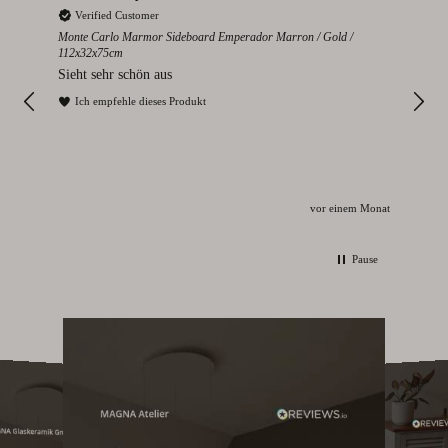
Verified Customer
V
2cm
Monte Carlo Marmor Sideboard Emperador Marron / Gold /
Colo
112x32x75cm
s
Seh
Sieht sehr schön aus
I
Ich empfehle dieses Produkt
Monat
vor einem Monat
Pause