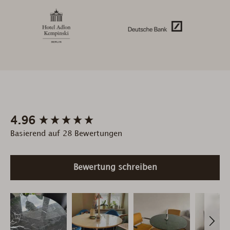
New content loaded
4.96
Basierend auf 28 Bewertungen
Bewertung schreiben