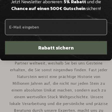
Jetzt Newsletter abonieren:
5% Rabatt
und die
Chance auf einen 500€ Gutschein
sichern!
Aus
eigenen
Steinbrüchen weltweit
zum
Unikat
Rabatt sichern
Wir verfügen über eigene Steinbrüche und exklusive
Partner weltweit, weshalb Sie bei uns Gesteine
erhalten, die Sie sonst nirgendwo finden. Fast jeder
Naturstein weist eine prächtige Historie von
Millionen Jahren auf, die nicht nur jeden Stein zu
einem absoluten Unikat machen, sondern auch zu
einem wertvollen Stück Weltgeschichte. Unsere
lokale Verarbeitung und die persönliche und präzise
Beratung durch unsere Experten, macht uns zu