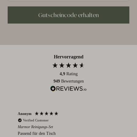
Gutscheincode erhalten
Hervorragend
4,9
Rating
949
Bewertungen
Anonym
An
Verified Customer
V
Marmor Reinigungs-Set
Rom
Passend für den Tisch
Ich