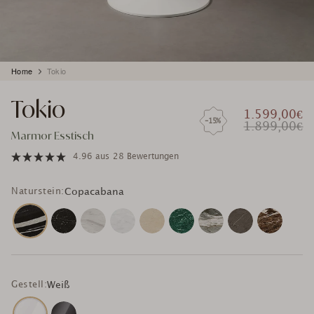
Produkt
Home
Tokio
wird
zum
Tokio
Warenkorb
1.599,00€
hinzugefügt
-15%
1.899,00€
Marmor Esstisch
4.96
aus
28 Bewertungen
Naturstein:
Copacabana
Gestell:
Weiß