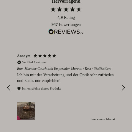
Hervorragend
4,9
Rating
947
Bewertungen
Parisa Mardanpour
Nico
Verified Customer
V
cm
Monte Carlo Marmor Sideboard Emperador Marron / Gold /
Colo
112x32x75cm
eden
Seh
Sieht sehr schön aus
I
Ich empfehle dieses Produkt
Monat
vor einem Monat