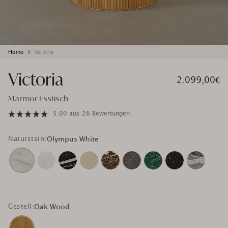
Produkt
Home
Victoria
wird
zum
Victoria
Warenkorb
2.099,00€
hinzugefügt
Marmor Esstisch
5.00
aus
26 Bewertungen
Naturstein:
Olympus White
Gestell:
Oak Wood