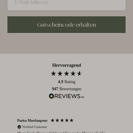
Gutscheincode erhalten
Hervorragend
4,9
Rating
947
Bewertungen
Parisa Mardanpour
Nico
Verified Customer
V