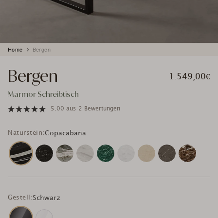
Produkt
Home
Bergen
wird
zum
Bergen
Warenkorb
1.549,00€
hinzugefügt
Marmor Schreibtisch
5.00
aus
2 Bewertungen
Naturstein:
Copacabana
Gestell:
Schwarz