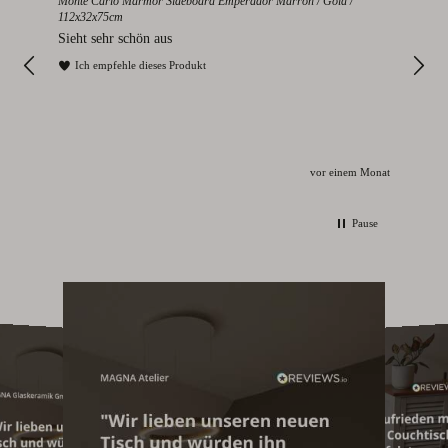
cm
Monte Carlo Marmor Sideboard Emperador Marron / Gold /
Colo
112x32x75cm
eden
Seh
Sieht sehr schön aus
I
Ich empfehle dieses Produkt
Monat
vor einem Monat
Pause