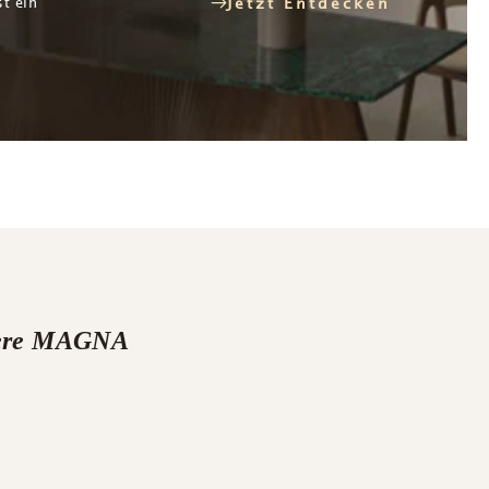
st ein
Jetzt Entdecken
nsere MAGNA