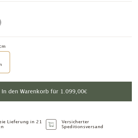
cm
m
In den Warenkorb für
1.099,00€
eie Lieferung in 21
Versicherter
en
Speditionsversand