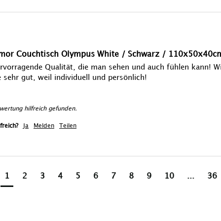
mor Couchtisch Olympus White / Schwarz / 110x50x40c
rvorragende Qualität, die man sehen und auch fühlen kann! Wir
 sehr gut, weil individuell und persönlich!

ertung hilfreich gefunden.
freich?
Ja
Melden
Teilen
1
2
3
4
5
6
7
8
9
10
...
36