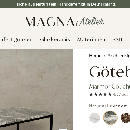
Tische aus Naturstein. Handgefertigt in Deutschland.
nfertigungen
Glaskeramik
Materialien
SALE
Produkt
Home
Rechtecki
wird
zum
Göte
Warenkorb
hinzugefügt
Marmor Coucht
4.97
aus
Naturstein:
Venom