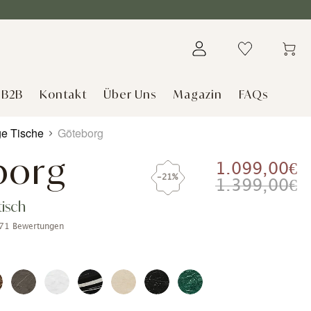
B2B
Kontakt
Über Uns
Magazin
FAQs
ge Tische
Göteborg
borg
1.099,00€
-21%
1.399,00€
isch
71 Bewertungen