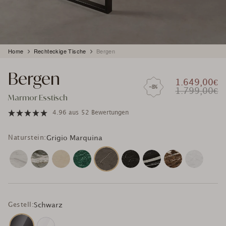
Produkt
Home
Rechteckige Tische
Bergen
wird
zum
Bergen
Warenkorb
1.649,00€
hinzugefügt
-8%
1.799,00€
Marmor Esstisch
4.96
aus
52 Bewertungen
Naturstein:
Grigio Marquina
Gestell:
Schwarz