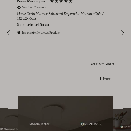
Parisa Mardanpour
Nico
Verified Customer
V
2cm
Monte Carlo Marmor Sideboard Emperador Marron / Gold /
Colo
112x32x75cm
s
Seh
Sieht sehr schön aus
I
Ich empfehle dieses Produkt
Monat
vor einem Monat
Pause