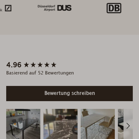
New content loaded
4.96
Basierend auf 52 Bewertungen
Bewertung schreiben