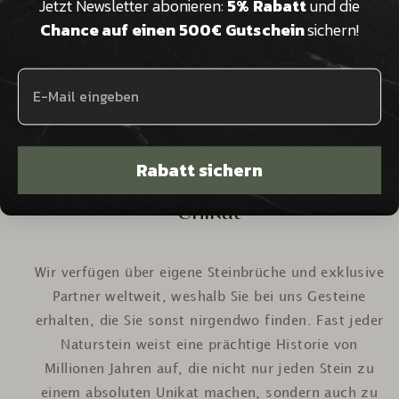
Jetzt Newsletter abonieren:
5% Rabatt
und die
Chance auf einen 500€ Gutschein
sichern!
Aus
eigenen
Rabatt sichern
Steinbrüchen weltweit
zum
Unikat
Wir verfügen über eigene Steinbrüche und exklusive
Partner weltweit, weshalb Sie bei uns Gesteine
erhalten, die Sie sonst nirgendwo finden. Fast jeder
Naturstein weist eine prächtige Historie von
Millionen Jahren auf, die nicht nur jeden Stein zu
einem absoluten Unikat machen, sondern auch zu