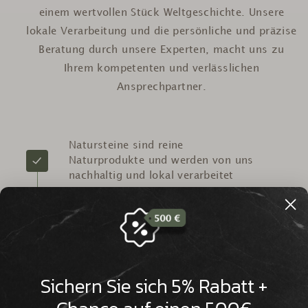
einem wertvollen Stück Weltgeschichte. Unsere
lokale Verarbeitung und die persönliche und präzise
Beratung durch unsere Experten, macht uns zu
Ihrem kompetenten und verlässlichen
Ansprechpartner.
Natursteine sind reine
Naturprodukte und werden von uns
nachhaltig und lokal verarbeitet
Wir verfügen über Millionen Jahre
alte Natursteine aus aller Welt, die
eine beeindruckende Historie
Sichern Sie sich 5% Rabatt +
aufweisen