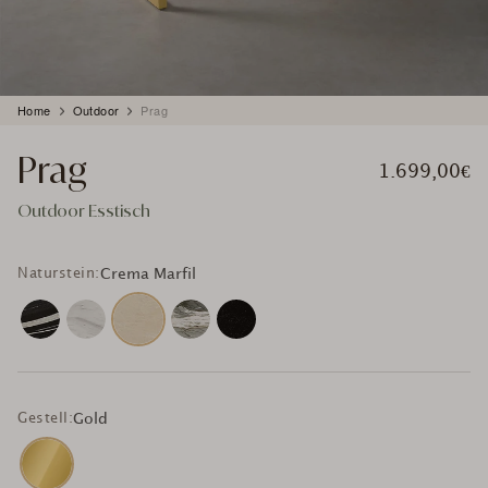
Produkt
Home
Outdoor
Prag
wird
zum
Prag
Warenkorb
1.699,00€
hinzugefügt
Outdoor Esstisch
Naturstein:
Crema Marfil
Gestell:
Gold