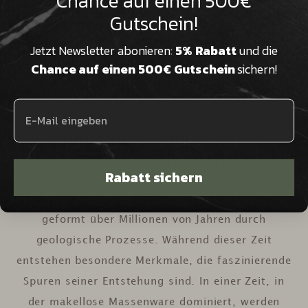

Chance auf einen 500€
Gutschein!
Wir sind Natursteinexperten in
dritter Generation und beraten Sie
Jetzt Newsletter abonieren:
5% Rabatt
und die
kompetent & persönlich
Chance auf einen 500€ Gutschein
sichern!
Einzigartige Schönheit von
Natursteintischen
Rabatt sichern
Jeder Naturstein ist ein Stück Erdgeschichte –
geformt über Millionen von Jahren durch
geologische Prozesse. Während dieser Zeit
entstehen besondere Merkmale, die faszinierende
Spuren seiner Entstehung sind. In einer Zeit, in
der makellose Massenware dominiert, werden