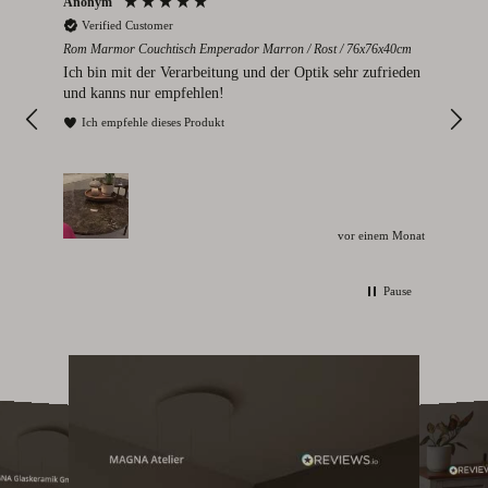
Anonym
Par
Verified Customer
V
Rom Marmor Couchtisch Emperador Marron / Rost / 76x76x40cm
Mont
112
Ich bin mit der Verarbeitung und der Optik sehr zufrieden
Sie
und kanns nur empfehlen!
I
Ich empfehle dieses Produkt
vor einem Monat
Pause