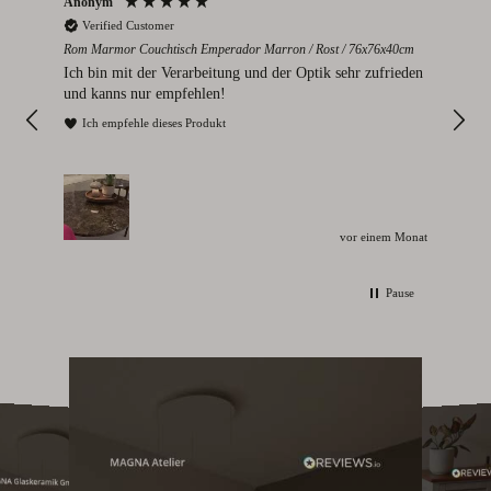
Anonym
Par
Verified Customer
V
Rom Marmor Couchtisch Emperador Marron / Rost / 76x76x40cm
Mont
112
Ich bin mit der Verarbeitung und der Optik sehr zufrieden
Sie
und kanns nur empfehlen!
I
Ich empfehle dieses Produkt
vor einem Monat
Pause