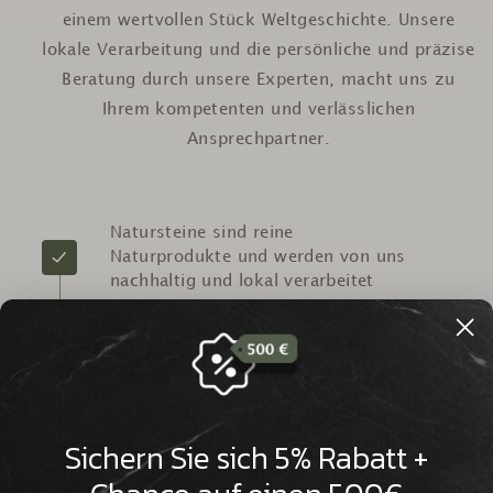
einem wertvollen Stück Weltgeschichte. Unsere
lokale Verarbeitung und die persönliche und präzise
Beratung durch unsere Experten, macht uns zu
Ihrem kompetenten und verlässlichen
Ansprechpartner.
Natursteine sind reine
Naturprodukte und werden von uns
nachhaltig und lokal verarbeitet
Wir verfügen über Millionen Jahre
alte Natursteine aus aller Welt, die
eine beeindruckende Historie
Sichern Sie sich 5% Rabatt +
aufweisen