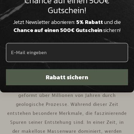

Chance auf einen 500€
Gutschein!
Wir sind Natursteinexperten in
dritter Generation und beraten Sie
Jetzt Newsletter abonieren:
5% Rabatt
und die
kompetent & persönlich
Chance auf einen 500€ Gutschein
sichern!
Einzigartige Schönheit von
Natursteintischen
Rabatt sichern
Jeder Naturstein ist ein Stück Erdgeschichte –
geformt über Millionen von Jahren durch
geologische Prozesse. Während dieser Zeit
entstehen besondere Merkmale, die faszinierende
Spuren seiner Entstehung sind. In einer Zeit, in
der makellose Massenware dominiert, werden