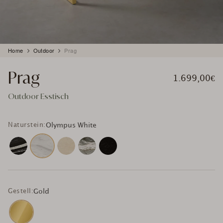
Produkt
Home
Outdoor
Prag
wird
zum
Prag
Warenkorb
1.699,00€
hinzugefügt
Outdoor Esstisch
Naturstein:
Olympus White
Gestell:
Gold