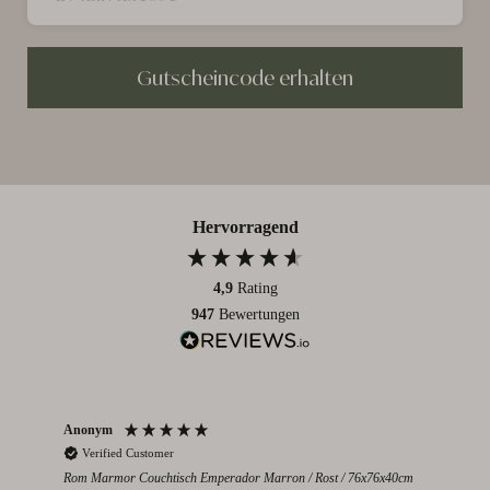
Gutscheincode erhalten
Hervorragend
4,9
Rating
947
Bewertungen
Anonym
Par
Verified Customer
V
Rom Marmor Couchtisch Emperador Marron / Rost / 76x76x40cm
Mont