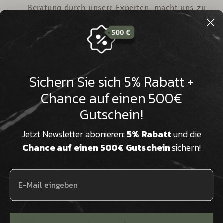

Beratung durch unsere Experten, macht uns zu
Ihrem kompetenten und verlässlichen
Ansprechpartner.
Sichern Sie sich 5% Rabatt +
Natursteine sind reine
Naturprodukte und werden von uns
Chance auf einen 500€
nachhaltig und lokal verarbeitet
Gutschein!
Jetzt Newsletter abonieren:
5% Rabatt
und die
Wir verfügen über Millionen Jahre
Chance auf einen 500€ Gutschein
sichern!
alte Natursteine aus aller Welt, die
eine beeindruckende Historie
aufweisen
Wir sind Natursteinexperten in