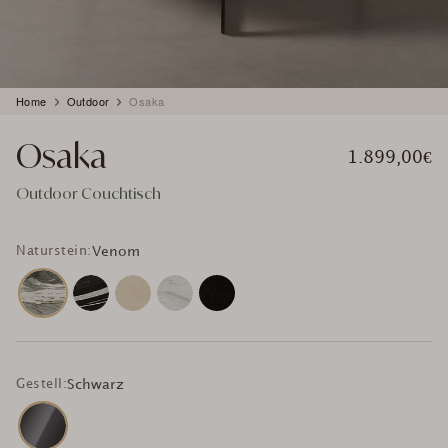
Produkt
Home
Outdoor
Osaka
wird
zum
Osaka
Warenkorb
1.899,00€
hinzugefügt
Outdoor Couchtisch
Naturstein:
Venom
Gestell:
Schwarz