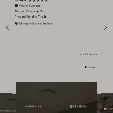
Anonym
An
Verified Customer
V
Marmor Reinigungs-Set
Rom 
Passend für den Tisch
Wun
Ich empfehle dieses Produkt
vor 15 Stunden
Pause