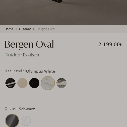
Produkt
Home
Outdoor
Bergen Oval
wird
zum
Bergen Oval
Warenkorb
2.199,00€
hinzugefügt
Outdoor Esstisch
Naturstein:
Olympus White
Gestell:
Schwarz