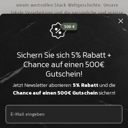

einem wertvollen Stück Weltgeschichte. Unsere
lokale Verarbeitung und die persönliche und präzise
Beratung durch unsere Experten, macht uns zu
Ihrem kompetenten und verlässlichen
Ansprechpartner.
Sichern Sie sich 5% Rabatt +
Chance auf einen 500€
Natursteine sind reine
Naturprodukte und werden von uns
Gutschein!
nachhaltig und lokal verarbeitet
Jetzt Newsletter abonieren:
5% Rabatt
und die
Chance auf einen 500€ Gutschein
sichern!
Wir verfügen über Millionen Jahre
alte Natursteine aus aller Welt, die
eine beeindruckende Historie
aufweisen