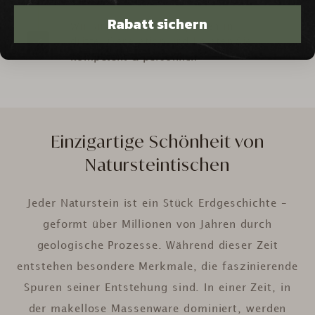
Rabatt sichern
Wir sind Natursteinexperten in
dritter Generation und beraten Sie
kompetent & persönlich
Einzigartige Schönheit von
Natursteintischen
Jeder Naturstein ist ein Stück Erdgeschichte –
geformt über Millionen von Jahren durch
geologische Prozesse. Während dieser Zeit
entstehen besondere Merkmale, die faszinierende
Spuren seiner Entstehung sind. In einer Zeit, in
der makellose Massenware dominiert, werden