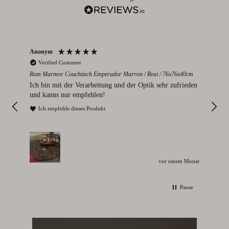
Anonym
Par
Verified Customer
V
Rom Marmor Couchtisch Emperador Marron / Rost / 76x76x40cm
Mont
112
Ich bin mit der Verarbeitung und der Optik sehr zufrieden
Sie
und kanns nur empfehlen!
I
Ich empfehle dieses Produkt
vor einem Monat
Pause