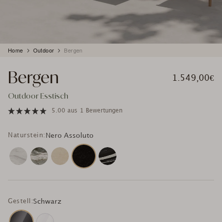
Produkt
Home
Outdoor
Bergen
wird
zum
Bergen
Warenkorb
1.549,00€
hinzugefügt
Outdoor Esstisch
5.00
aus
1 Bewertungen
Naturstein:
Nero Assoluto
Gestell:
Schwarz