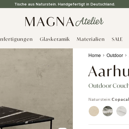
Tische aus Naturstein. Handgefertigt in Deutschland.
nfertigungen
Glaskeramik
Materialien
SALE
Produkt
Home
Outdoor
wird
zum
Aarh
Warenkorb
hinzugefügt
Outdoor Couch
Naturstein:
Copaca