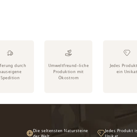
eferung durch
Umweltfreund-liche
Jedes Produkt
hauseigene
Produktion mit
ein Unika
Spedition
Ökostrom
Die seltensten Natursteine
Jedes Produkt i
der Welt
Unikat