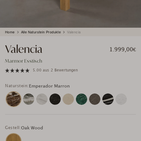
Produkt
Home
Alle Naturstein Produkte
Valencia
wird
zum
Valencia
Warenkorb
1.999,00€
hinzugefügt
Marmor Esstisch
5.00
aus
2 Bewertungen
Naturstein:
Emperador Marron
Gestell:
Oak Wood