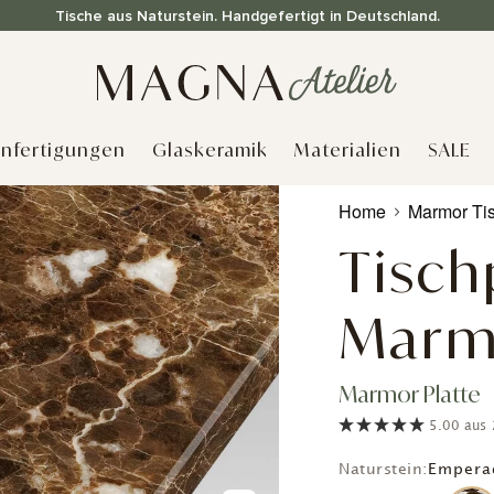
Tische aus Naturstein. Handgefertigt in Deutschland.
nfertigungen
Glaskeramik
Materialien
SALE
Produkt
Home
Marmor Tis
wird
zum
Tisch
Warenkorb
hinzugefügt
Marm
Marmor Platte
5.00
aus
Naturstein:
Empera