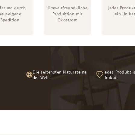

eferung durch
Umweltfreund-liche
Jedes Produkt
hauseigene
Produktion mit
ein Unika
Spedition
Ökostrom
Die seltensten Natursteine
Jedes Produkt i
der Welt
Unikat