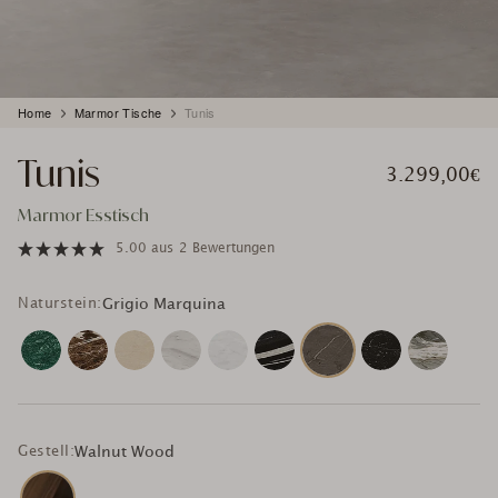
Produkt
Home
Marmor Tische
Tunis
wird
zum
Tunis
Warenkorb
3.299,00€
hinzugefügt
Marmor Esstisch
5.00
aus
2 Bewertungen
Naturstein:
Grigio Marquina
Gestell:
Walnut Wood