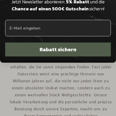
Jetzt Newsletter abonieren:
5% Rabatt
und die
Chance auf einen 500€ Gutschein
sichern!
Aus
eigenen
Steinbrüchen weltweit
zum
Unikat
Rabatt sichern
Wir verfügen über eigene Steinbrüche und exklusive
Partner weltweit, weshalb Sie bei uns Gesteine
erhalten, die Sie sonst nirgendwo finden. Fast jeder
Naturstein weist eine prächtige Historie von
Millionen Jahren auf, die nicht nur jeden Stein zu
einem absoluten Unikat machen, sondern auch zu
einem wertvollen Stück Weltgeschichte. Unsere
lokale Verarbeitung und die persönliche und präzise
Beratung durch unsere Experten, macht uns zu