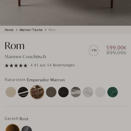
Produkt
Home
Marmor Tische
Rom
wird
zum
Rom
Warenkorb
599,00€
hinzugefügt
-33%
899,00€
Marmor Couchtisch
4.91
aus
54 Bewertungen
Naturstein:
Emperador Marron
Gestell:
Rost