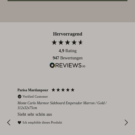
Hervorragend
4,9
Rating
947
Bewertungen
Parisa Mardanpour
Nico
Verified Customer
V
cm
Monte Carlo Marmor Sideboard Emperador Marron / Gold /
Colo
112x32x75cm
eden
Seh
Sieht sehr schön aus
I
Ich empfehle dieses Produkt