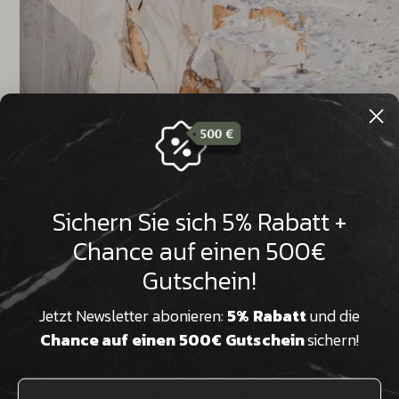

Sichern Sie sich 5% Rabatt +
Chance auf einen 500€
Aus
eigenen
Gutschein!
Steinbrüchen weltweit
zum
Unikat
Jetzt Newsletter abonieren:
5% Rabatt
und die
Chance auf einen 500€ Gutschein
sichern!
Wir verfügen über eigene Steinbrüche und exklusive
Partner weltweit, weshalb Sie bei uns Gesteine