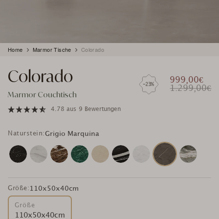
Produkt
Home
Marmor Tische
Colorado
wird
zum
Colorado
Warenkorb
999,00€
hinzugefügt
-23%
1.299,00€
Marmor Couchtisch
4.78
aus
9 Bewertungen
Naturstein:
Grigio Marquina
Größe:
110x50x40cm
Größe
110x50x40cm