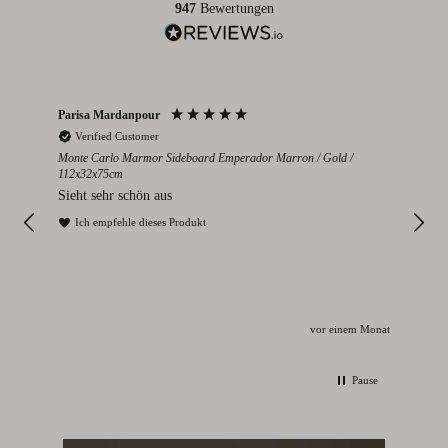
947
Bewertungen
Parisa Mardanpour
Nico
Verified Customer
V
cm
Monte Carlo Marmor Sideboard Emperador Marron / Gold /
Colo
112x32x75cm
eden
Seh
Sieht sehr schön aus
I
Ich empfehle dieses Produkt
Monat
vor einem Monat
Pause