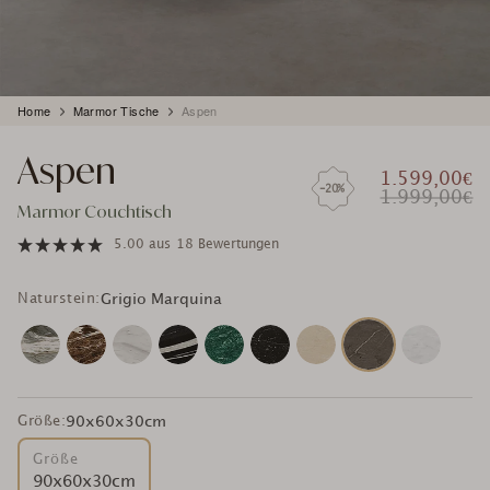
Produkt
Home
Marmor Tische
Aspen
wird
zum
Aspen
Warenkorb
1.599,00€
hinzugefügt
-20%
1.999,00€
Marmor Couchtisch
5.00
aus
18 Bewertungen
Naturstein:
Grigio Marquina
Größe:
90x60x30cm
Größe
90x60x30cm