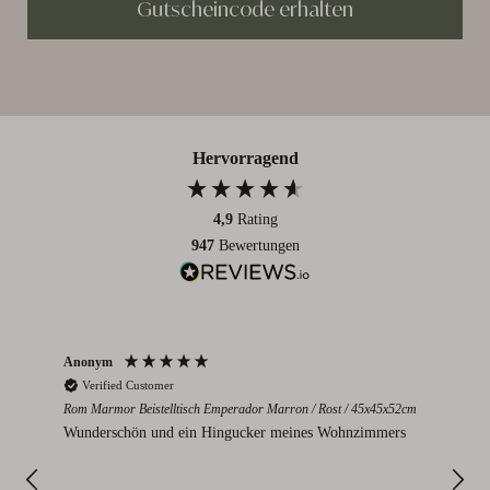
Gutscheincode erhalten
Hervorragend
4,9
Rating
947
Bewertungen
Anonym
Par
Verified Customer
V
Rom Marmor Beistelltisch Emperador Marron / Rost / 45x45x52cm
Mont
112
Wunderschön und ein Hingucker meines Wohnzimmers
Sie
I