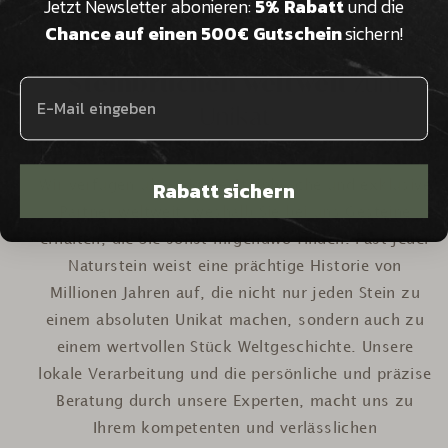
Jetzt Newsletter abonieren:
5% Rabatt
und die
Chance auf einen 500€ Gutschein
sichern!
Aus
eigenen
Steinbrüchen weltweit
zum
Unikat
Rabatt sichern
Wir verfügen über eigene Steinbrüche und exklusive
Partner weltweit, weshalb Sie bei uns Gesteine
erhalten, die Sie sonst nirgendwo finden. Fast jeder
Naturstein weist eine prächtige Historie von
Millionen Jahren auf, die nicht nur jeden Stein zu
einem absoluten Unikat machen, sondern auch zu
einem wertvollen Stück Weltgeschichte. Unsere
lokale Verarbeitung und die persönliche und präzise
Beratung durch unsere Experten, macht uns zu
Ihrem kompetenten und verlässlichen