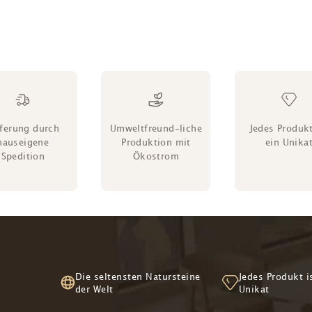
eferung durch
Umweltfreund-liche
Jedes Produkt
hauseigene
Produktion mit
ein Unika
Spedition
Ökostrom
Die seltensten Natursteine
Jedes Produkt i
der Welt
Unikat