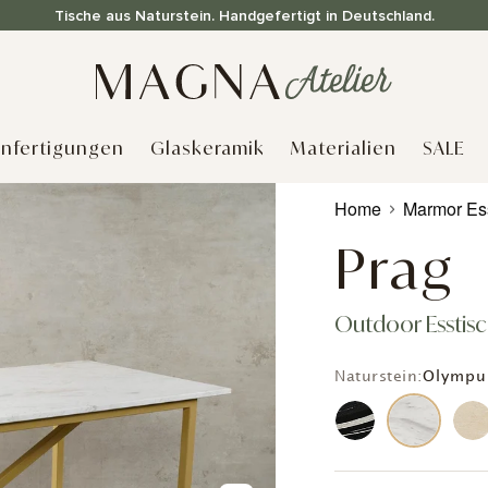
Tische aus Naturstein. Handgefertigt in Deutschland.
nfertigungen
Glaskeramik
Materialien
SALE
Produkt
Home
Marmor Es
wird
zum
Prag
Warenkorb
hinzugefügt
Outdoor Esstis
Naturstein:
Olympu