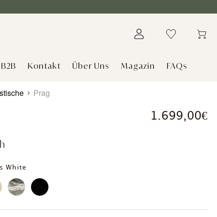
B2B
Kontakt
Über Uns
Magazin
FAQs
stische
Prag
1.699,00€
ch
s White