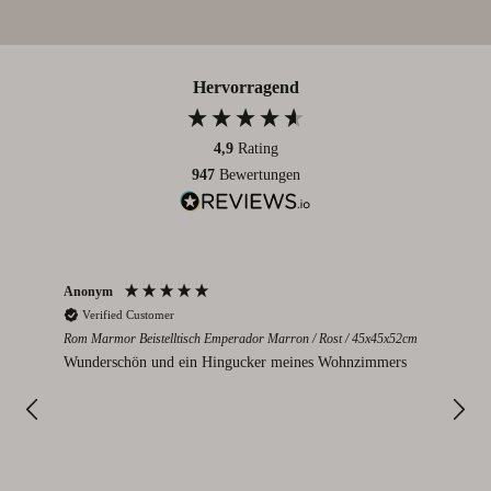
Hervorragend
4,9
Rating
947
Bewertungen
Anonym
Par
Verified Customer
V
Rom Marmor Beistelltisch Emperador Marron / Rost / 45x45x52cm
Mont
112
Wunderschön und ein Hingucker meines Wohnzimmers
Sie
I