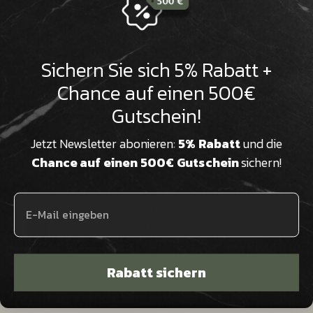

Natursteine sind reine
Naturprodukte und werden von uns
nachhaltig und lokal verarbeitet
Sichern Sie sich 5% Rabatt +
Chance auf einen 500€
Gutschein!
Wir verfügen über Millionen Jahre
alte Natursteine aus aller Welt, die
eine beeindruckende Historie
Jetzt Newsletter abonieren:
5% Rabatt
und die
aufweisen
Chance auf einen 500€ Gutschein
sichern!
Wir sind Natursteinexperten in
dritter Generation und beraten Sie
kompetent & persönlich
Rabatt sichern