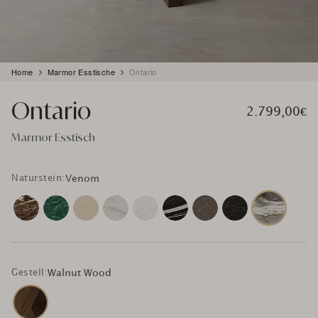
Produkt
Home
Marmor Esstische
Ontario
wird
zum
Ontario
Warenkorb
2.799,00€
hinzugefügt
Marmor Esstisch
Naturstein:
Venom
Gestell:
Walnut Wood