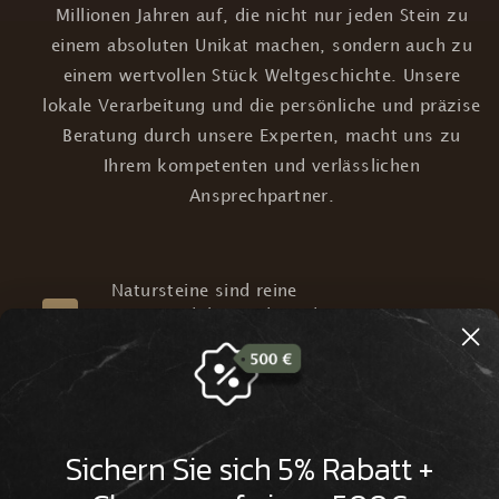
Millionen Jahren auf, die nicht nur jeden Stein zu
einem absoluten Unikat machen, sondern auch zu
einem wertvollen Stück Weltgeschichte. Unsere
lokale Verarbeitung und die persönliche und präzise
Beratung durch unsere Experten, macht uns zu
Ihrem kompetenten und verlässlichen
Ansprechpartner.
Natursteine sind reine
Naturprodukte und werden von uns
nachhaltig und lokal verarbeitet
Wir verfügen über Millionen Jahre
Sichern Sie sich 5% Rabatt +
alte Natursteine aus aller Welt, die
eine beeindruckende Historie