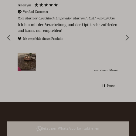
Anonym
Par
Verified Customer
V
Rom Marmor Couchtisch Emperador Marron / Rost / 76x76x40cm
Mont
112
Ich bin mit der Verarbeitung und der Optik sehr zufrieden
Sie
und kanns nur empfehlen!
I
Ich empfehle dieses Produkt
vor einem Monat
Pause
Jetzt per WhatsApp kontaktieren