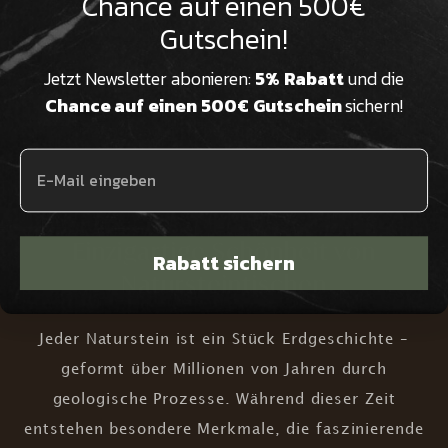

Chance auf einen 500€
aufweisen
Gutschein!
Jetzt Newsletter abonieren:
5% Rabatt
und die
Wir sind Natursteinexperten in
Chance auf einen 500€ Gutschein
sichern!
dritter Generation und beraten Sie
kompetent & persönlich
Einzigartige Schönheit von
Rabatt sichern
Natursteintischen
Jeder Naturstein ist ein Stück Erdgeschichte –
geformt über Millionen von Jahren durch
geologische Prozesse. Während dieser Zeit
entstehen besondere Merkmale, die faszinierende