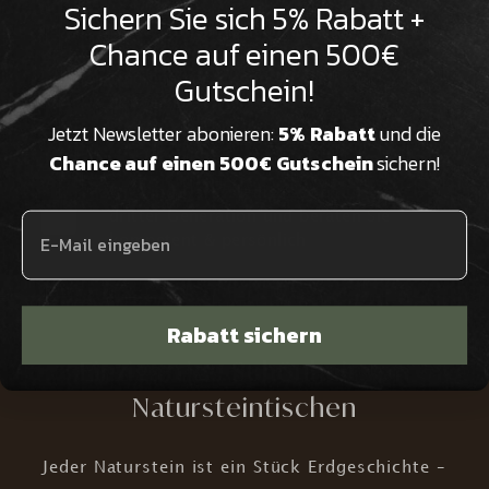

Sichern Sie sich 5% Rabatt +
Wir verfügen über Millionen Jahre
Chance auf einen 500€
alte Natursteine aus aller Welt, die
Gutschein!
eine beeindruckende Historie
aufweisen
Jetzt Newsletter abonieren:
5% Rabatt
und die
Chance auf einen 500€ Gutschein
sichern!
Wir sind Natursteinexperten in
dritter Generation und beraten Sie
kompetent & persönlich
Rabatt sichern
Einzigartige Schönheit von
Natursteintischen
Jeder Naturstein ist ein Stück Erdgeschichte –