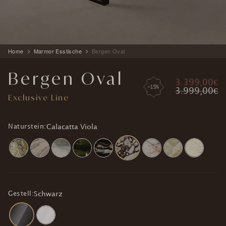
Produkt
Home
Marmor Esstische
Bergen Oval
wird
zum
Bergen Oval
Warenkorb
3.399,00€
hinzugefügt
-15%
3.999,00€
Exclusive Line
Naturstein:
Calacatta Viola
Gestell:
Schwarz