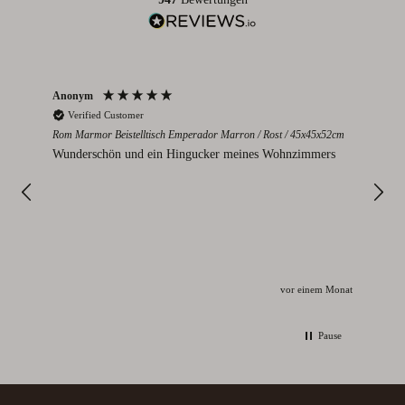
Anonym
Par
Verified Customer
V
Rom Marmor Beistelltisch Emperador Marron / Rost / 45x45x52cm
Mont
112
Wunderschön und ein Hingucker meines Wohnzimmers
Sie
I
vor einem Monat
Pause