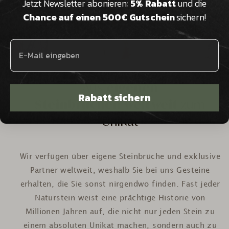
Jetzt Newsletter abonieren:
5% Rabatt
und die
Chance auf einen 500€ Gutschein
sichern!
Aus
eigenen
Rabatt sichern
Steinbrüchen weltweit
zum
Unikat
Wir verfügen über eigene Steinbrüche und exklusive
Partner weltweit, weshalb Sie bei uns Gesteine
erhalten, die Sie sonst nirgendwo finden. Fast jeder
Naturstein weist eine prächtige Historie von
Millionen Jahren auf, die nicht nur jeden Stein zu
einem absoluten Unikat machen, sondern auch zu