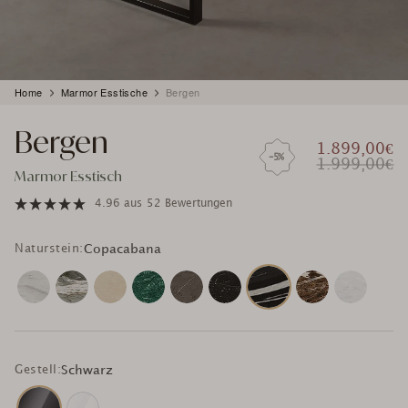
Produkt
Home
Marmor Esstische
Bergen
wird
zum
Bergen
Warenkorb
1.899,00€
hinzugefügt
-5%
1.999,00€
Marmor Esstisch
4.96
aus
52 Bewertungen
Naturstein:
Copacabana
Gestell:
Schwarz