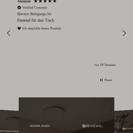
Anonym
An
Verified Customer
V
Marmor Reinigungs-Set
Rom
Passend für den Tisch
Ich
und
Ich empfehle dieses Produkt
I
vor 19 Stunden
Pause