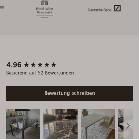
New content loaded
4.96
Basierend auf 52 Bewertungen
Bewertung schreiben