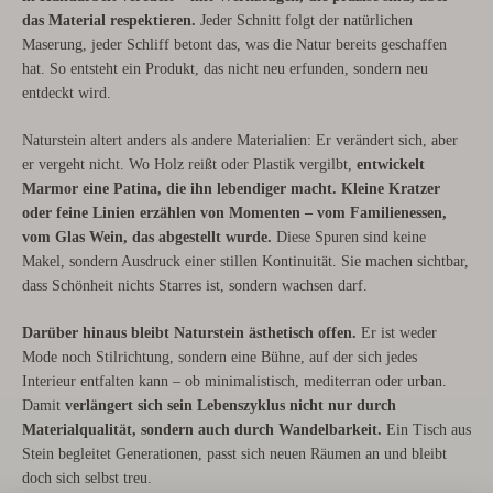
das Material respektieren.
Jeder Schnitt folgt der natürlichen
Maserung, jeder Schliff betont das, was die Natur bereits geschaffen
hat. So entsteht ein Produkt, das nicht neu erfunden, sondern neu
entdeckt wird.
Naturstein altert anders als andere Materialien: Er verändert sich, aber
er vergeht nicht. Wo Holz reißt oder Plastik vergilbt,
entwickelt
Marmor eine Patina, die ihn lebendiger macht.
Kleine Kratzer
oder feine Linien erzählen von Momenten – vom Familienessen,
vom Glas Wein, das abgestellt wurde.
Diese Spuren sind keine
Makel, sondern Ausdruck einer stillen Kontinuität. Sie machen sichtbar,
dass Schönheit nichts Starres ist, sondern wachsen darf.
Darüber hinaus bleibt Naturstein ästhetisch offen.
Er ist weder
Mode noch Stilrichtung, sondern eine Bühne, auf der sich jedes
Interieur entfalten kann – ob minimalistisch, mediterran oder urban.
Damit
verlängert sich sein Lebenszyklus nicht nur durch
Materialqualität, sondern auch durch Wandelbarkeit.
Ein Tisch aus
Stein begleitet Generationen, passt sich neuen Räumen an und bleibt
doch sich selbst treu.