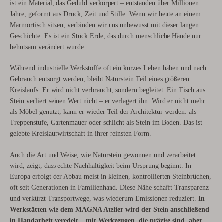
ist ein Material, das Geduld verkörpert – entstanden über Millionen
Jahre, geformt aus Druck, Zeit und Stille. Wenn wir heute an einem
Marmortisch sitzen, verbinden wir uns unbewusst mit dieser langen
Geschichte. Es ist ein Stück Erde, das durch menschliche Hände nur
behutsam verändert wurde.
Während industrielle Werkstoffe oft ein kurzes Leben haben und nach
Gebrauch entsorgt werden, bleibt Naturstein Teil eines größeren
Kreislaufs. Er wird nicht verbraucht, sondern begleitet. Ein Tisch aus
Stein verliert seinen Wert nicht – er verlagert ihn. Wird er nicht mehr
als Möbel genutzt, kann er wieder Teil der Architektur werden: als
Treppenstufe, Gartenmauer oder schlicht als Stein im Boden. Das ist
gelebte Kreislaufwirtschaft in ihrer reinsten Form.
Auch die Art und Weise, wie Naturstein gewonnen und verarbeitet
wird, zeigt, dass echte Nachhaltigkeit beim Ursprung beginnt. In
Europa erfolgt der Abbau meist in kleinen, kontrollierten Steinbrüchen,
oft seit Generationen in Familienhand. Diese Nähe schafft Transparenz
und verkürzt Transportwege, was wiederum Emissionen reduziert.
In
Werkstätten wie dem MAGNA Atelier wird der Stein anschließend
in Handarbeit veredelt – mit Werkzeugen, die präzise sind, aber