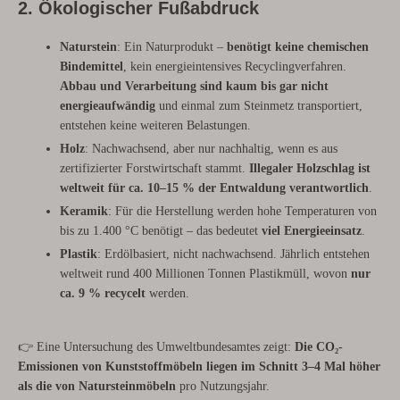
2. Ökologischer Fußabdruck
Naturstein
: Ein Naturprodukt –
benötigt keine chemischen
Bindemittel
, kein energieintensives Recyclingverfahren.
Abbau und Verarbeitung sind kaum bis gar nicht
energieaufwändig
und einmal zum Steinmetz transportiert,
entstehen keine weiteren Belastungen.
Holz
: Nachwachsend, aber nur nachhaltig, wenn es aus
zertifizierter Forstwirtschaft stammt.
Illegaler Holzschlag ist
weltweit für ca. 10–15 % der Entwaldung verantwortlich
.
Keramik
: Für die Herstellung werden hohe Temperaturen von
bis zu 1.400 °C benötigt – das bedeutet
viel Energieeinsatz
.
Plastik
: Erdölbasiert, nicht nachwachsend. Jährlich entstehen
weltweit rund 400 Millionen Tonnen Plastikmüll, wovon
nur
ca. 9 % recycelt
werden.
👉 Eine Untersuchung des Umweltbundesamtes zeigt:
Die CO₂-
Emissionen von Kunststoffmöbeln liegen im Schnitt 3–4 Mal höher
als die von Natursteinmöbeln
pro Nutzungsjahr.