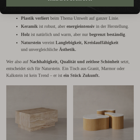
Vergleicht man die Materialien direkt, zeigt sich klar:
Plastik verliert
beim Thema Umwelt auf ganzer Linie.
Keramik
ist robust, aber
energieintensiv
in der Herstellung.
Holz
ist natürlich und warm, aber nur
begrenzt
beständig
.
Naturstein
vereint
Langlebigkeit, Kreislauffähigkeit
und unvergleichliche
Ästhetik.
Wer also auf
Nachhaltigkeit, Qualität und zeitlose Schönheit
setzt,
entscheidet sich für Naturstein. Ein Tisch aus Granit, Marmor oder
Kalkstein ist kein Trend – er ist
ein Stück Zukunft.