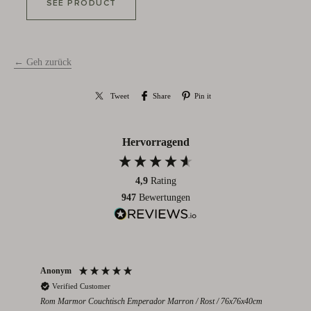
SEE PRODUCT
← Geh zurück
Tweet
Share
Pin it
Hervorragend
4,9
Rating
947
Bewertungen
Anonym
Par
Verified Customer
V
Rom Marmor Couchtisch Emperador Marron / Rost / 76x76x40cm
Mont